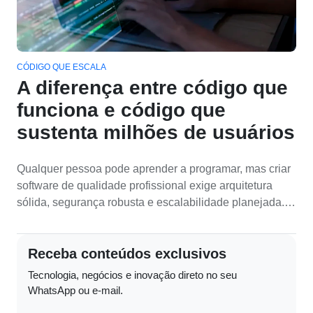
CÓDIGO QUE ESCALA
A diferença entre código que
funciona e código que
sustenta milhões de usuários
Qualquer pessoa pode aprender a programar, mas criar
software de qualidade profissional exige arquitetura
sólida, segurança robusta e escalabilidade planejada.
Descubra como desenvolvemos apps, sites, portais,
sistemas e APIs que crescem junto com seu negócio,
Receba conteúdos exclusivos
desde a escolha criteriosa da stack até metodologias
ágeis, testes automatizados e deployment em nuvem.
Tecnologia, negócios e inovação direto no seu
WhatsApp ou e-mail.