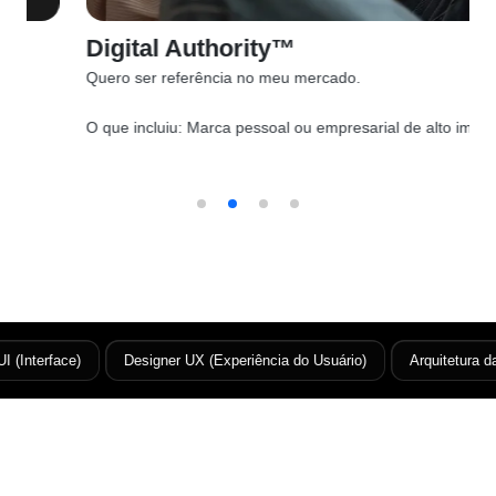
Digital Authority™
Quero ser referência no meu mercado.
O que incluiu:
Marca pessoal ou empresarial de alto impacto
 (Interface)
Designer UX (Experiência do Usuário)
Arquitetura da