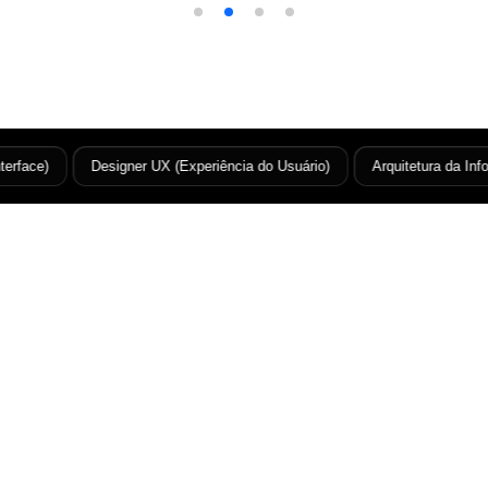
erface)
Designer UX (Experiência do Usuário)
Arquitetura da Info