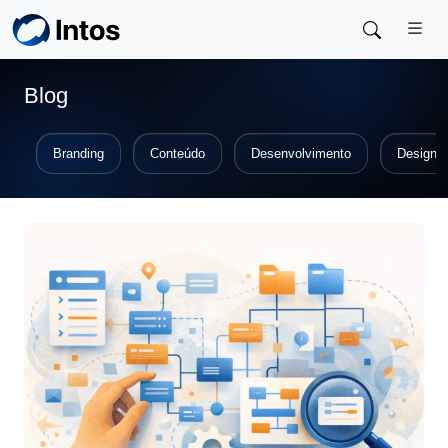
Skip to main content
Blog
Branding
Conteúdo
Desenvolvimento
Design