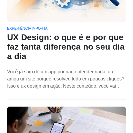
EXPERIÊNCIA IMPORTA
UX Design: o que é e por que
faz tanta diferença no seu dia
a dia
Você já saiu de um app por não entender nada, ou
amou um site porque resolveu tudo em poucos cliques?
Isso é ux design em ação. Neste conteúdo, você vai
entender o que é UX, para que serve, como funciona na
prática e por que ele influencia diretamente a facilidade,
a confiança e a satisfação de quem usa produtos e
serviços. Continue lendo para enxergar UX em todo
lugar.