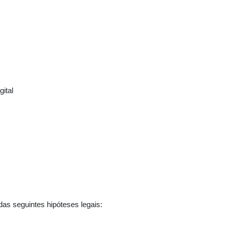
ital
s seguintes hipóteses legais: