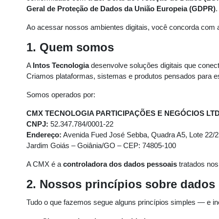
Geral de Proteção de Dados da União Europeia (GDPR)
.
Ao acessar nossos ambientes digitais, você concorda com as
1. Quem somos
A
Intos Tecnologia
desenvolve soluções digitais que conect
Criamos plataformas, sistemas e produtos pensados para es
Somos operados por:
CMX TECNOLOGIA PARTICIPAÇÕES E NEGÓCIOS LT
CNPJ:
52.347.784/0001-22
Endereço:
Avenida Fued José Sebba, Quadra A5, Lote 22/2
Jardim Goiás – Goiânia/GO – CEP: 74805-100
A CMX é a
controladora dos dados pessoais
tratados no
2. Nossos princípios sobre dados 
Tudo o que fazemos segue alguns princípios simples — e in