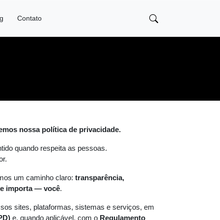
og
Contato
emos nossa política de privacidade.
ntido quando respeita as pessoas.
or.
mos um caminho claro:
transparência,
te importa — você
.
sos sites, plataformas, sistemas e serviços, em
PD)
e, quando aplicável, com o
Regulamento