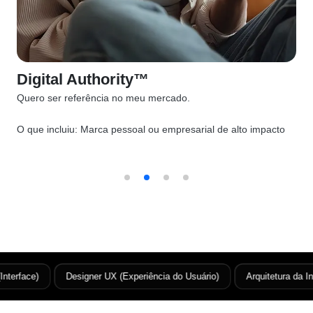
Digital Authority™
Quero ser referência no meu mercado.
O que incluiu:
Marca pessoal ou empresarial de alto impacto
terface)
Designer UX (Experiência do Usuário)
Arquitetura da Inf