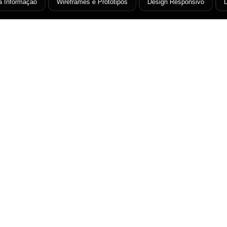
nformação
Wireframes e Protótipos
Design Responsivo
Desi