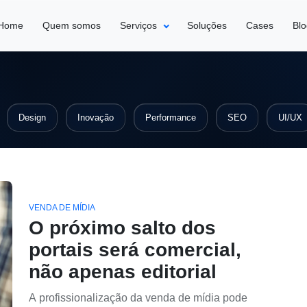
Home
Quem somos
Serviços
Soluções
Cases
Bl
Design
Inovação
Performance
SEO
UI/UX
VENDA DE MÍDIA
O próximo salto dos
portais será comercial,
não apenas editorial
A profissionalização da venda de mídia pode