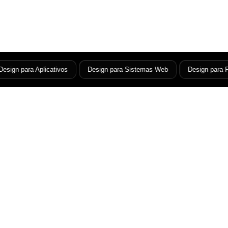
sign para Aplicativos
Design para Sistemas Web
Design para Por