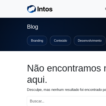
Skip to main content
Blog
Branding
Conteúdo
Desenvolvimento
Não encontramos 
aqui.
Desculpe, mas nenhum resultado foi encontrado par
Campo de busca