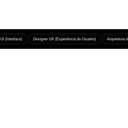
(Interface)
Designer UX (Experiência do Usuário)
Arquitetura da