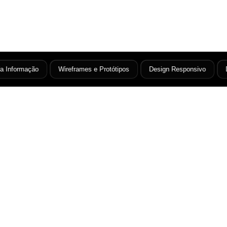
 Informação
Wireframes e Protótipos
Design Responsivo
De