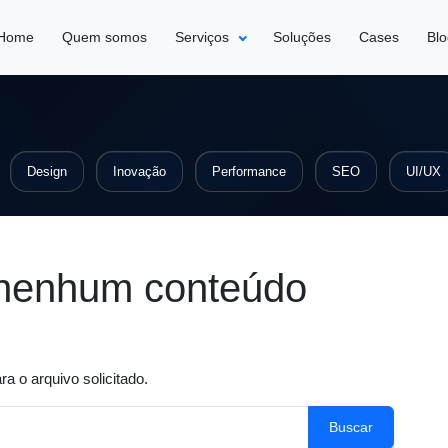
Home
Quem somos
Serviços
Soluções
Cases
Bl
Design
Inovação
Performance
SEO
UI/UX
nenhum conteúdo
a o arquivo solicitado.
Buscar