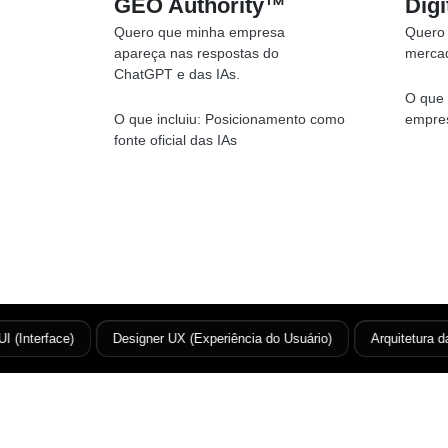
GEO Authority™
Digi
Quero que minha empresa
Quero 
apareça nas respostas do
merca
ChatGPT e das IAs.
O que 
O que incluiu:
Posicionamento como
empres
fonte oficial das IAs
Interface)
Designer UX (Experiência do Usuário)
Arquitetura da I