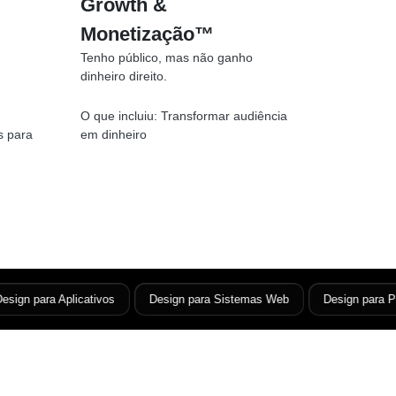
Growth &
Monetização™
Tenho público, mas não ganho
dinheiro direito.
O que incluiu:
Transformar audiência
s para
em dinheiro
gn para Aplicativos
Design para Sistemas Web
Design para Porta