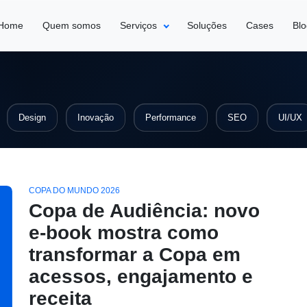
Home
Quem somos
Serviços
Soluções
Cases
Bl
Design
Inovação
Performance
SEO
UI/UX
COPA DO MUNDO 2026
Copa de Audiência: novo
e-book mostra como
transformar a Copa em
acessos, engajamento e
receita