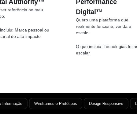
tal Authority™
Performance
ser referência no meu
Digital™
do.
Quero uma plataforma que
realmente funcione, venda e
incluiu:
Marca pessoal ou
escale.
arial de alto impacto
O que incluiu:
Tecnologias feita
escalar
nformação
Wireframes e Protótipos
Design Responsivo
Desi