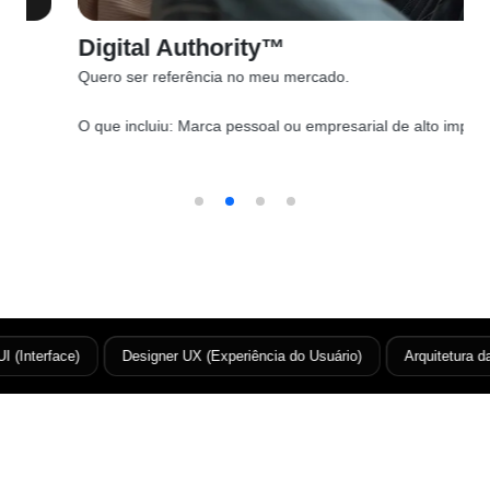
Digital Authority™
Quero ser referência no meu mercado.
O que incluiu:
Marca pessoal ou empresarial de alto impacto
 (Interface)
Designer UX (Experiência do Usuário)
Arquitetura da