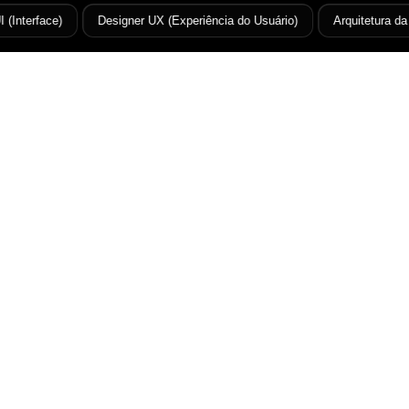
Interface)
Designer UX (Experiência do Usuário)
Arquitetura da 