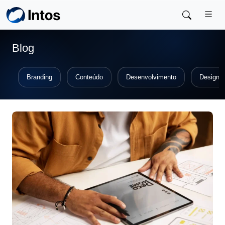
Skip to main content
Blog
Branding
Conteúdo
Desenvolvimento
Design