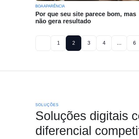
BOA APARÊNCIA
Por que seu site parece bom, mas
não gera resultado
1
2
3
4
…
6
SOLUÇÕES
Soluções digitais 
diferencial competi