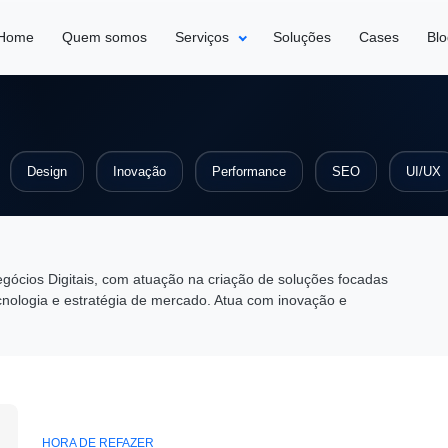
Home
Quem somos
Serviços
Soluções
Cases
Bl
Design
Inovação
Performance
SEO
UI/UX
ócios Digitais, com atuação na criação de soluções focadas
cnologia e estratégia de mercado. Atua com inovação e
HORA DE REFAZER