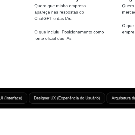
Quero que minha empresa
Quero 
apareça nas respostas do
merca
ChatGPT e das IAs.
O que 
O que incluiu:
Posicionamento como
empres
fonte oficial das IAs
Interface)
Designer UX (Experiência do Usuário)
Arquitetura da I