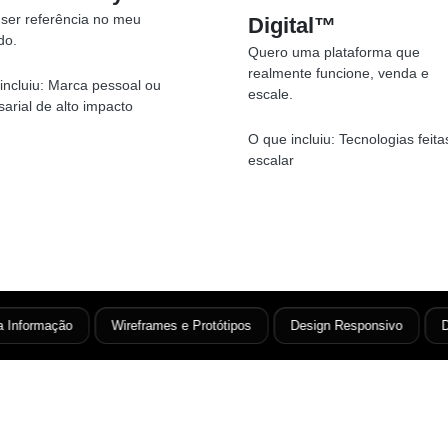
ser referência no meu
Digital™
do.
Quero uma plataforma que
realmente funcione, venda e
incluiu:
Marca pessoal ou
escale.
arial de alto impacto
O que incluiu:
Tecnologias feita
escalar
nformação
Wireframes e Protótipos
Design Responsivo
Desi