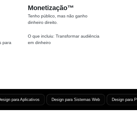
Monetização™
Tenho público, mas não ganho
dinheiro direito.
O que incluiu:
Transformar audiência
s para
em dinheiro
gn para Aplicativos
Design para Sistemas Web
Design para Porta