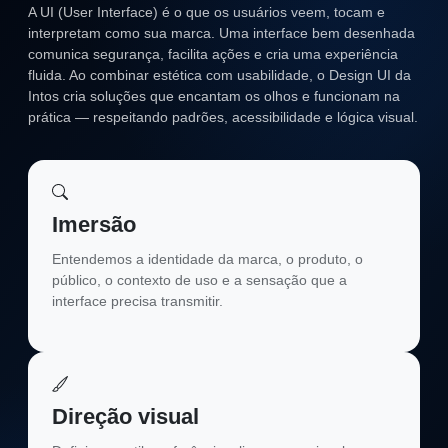
A UI (User Interface) é o que os usuários veem, tocam e
interpretam como sua marca. Uma interface bem desenhada
comunica segurança, facilita ações e cria uma experiência
fluida. Ao combinar estética com usabilidade, o Design UI da
Intos cria soluções que encantam os olhos e funcionam na
prática — respeitando padrões, acessibilidade e lógica visual.
Imersão
Entendemos a identidade da marca, o produto, o
público, o contexto de uso e a sensação que a
interface precisa transmitir.
Direção visual