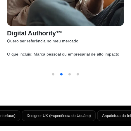
Digital Authority™
Quero ser referência no meu mercado.
O que incluiu:
Marca pessoal ou empresarial de alto impacto
rface)
Designer UX (Experiência do Usuário)
Arquitetura da Info