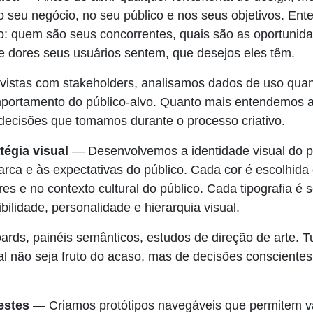
 seu negócio, no seu público e nos seus objetivos. En
o: quem são seus concorrentes, quais são as oportunid
ue dores seus usuários sentem, que desejos eles têm.
vistas com stakeholders, analisamos dados de uso quan
portamento do público-alvo. Quanto mais entendemos a
decisões que tomamos durante o processo criativo.
tégia visual
— Desenvolvemos a identidade visual do pr
arca e às expectativas do público. Cada cor é escolhid
res e no contexto cultural do público. Cada tipografia é 
ilidade, personalidade e hierarquia visual.
rds, painéis semânticos, estudos de direção de arte. Tu
nal não seja fruto do acaso, mas de decisões conscientes
estes
— Criamos protótipos navegáveis que permitem va