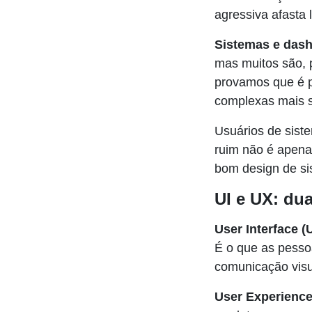
agressiva afasta 
Sistemas e das
mas muitos são, 
provamos que é p
complexas mais s
Usuários de sist
ruim não é apenas
bom design de si
UI e UX: du
User Interface (U
É o que as pesso
comunicação visu
User Experience