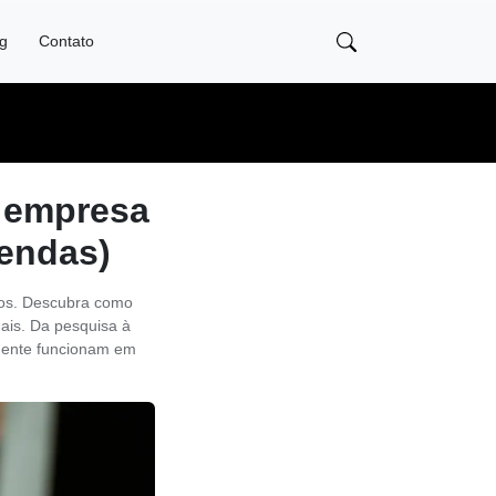
og
Contato
a empresa
vendas)
dos. Descubra como
ais. Da pesquisa à
lmente funcionam em