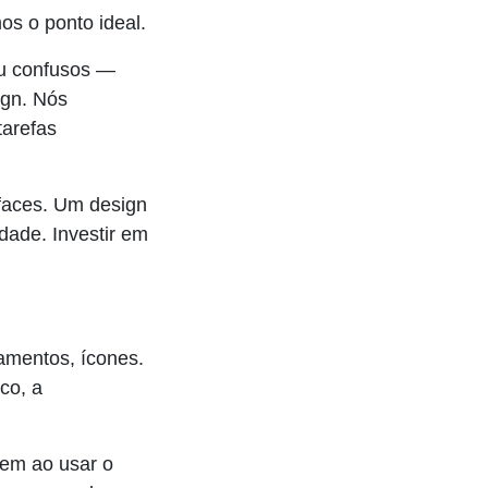
os o ponto ideal.
ou confusos —
ign. Nós
tarefas
rfaces. Um design
dade. Investir em
amentos, ícones.
co, a
em ao usar o