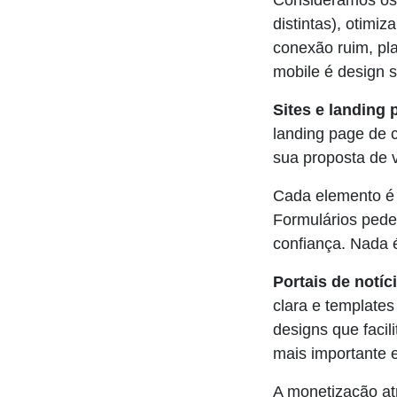
Consideramos os 
distintas), otim
conexão ruim, pl
mobile é design s
Sites e landing
landing page de 
sua proposta de v
Cada elemento é 
Formulários ped
confiança. Nada é
Portais de notíc
clara e templates
designs que faci
mais importante 
A monetização atr