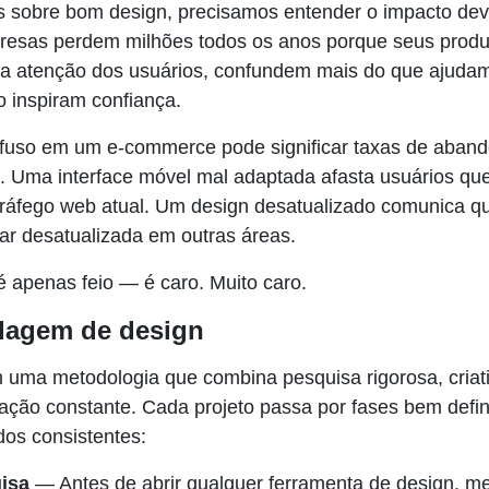
s sobre bom design, precisamos entender o impacto dev
resas perdem milhões todos os anos porque seus produt
a atenção dos usuários, confundem mais do que ajudam
 inspiram confiança.
uso em um e-commerce pode significar taxas de aband
. Uma interface móvel mal adaptada afasta usuários qu
ráfego web atual. Um design desatualizado comunica 
r desatualizada em outras áreas.
é apenas feio — é caro. Muito caro.
dagem de design
uma metodologia que combina pesquisa rigorosa, criat
ração constante. Cada projeto passa por fases bem defi
dos consistentes:
isa
— Antes de abrir qualquer ferramenta de design, 