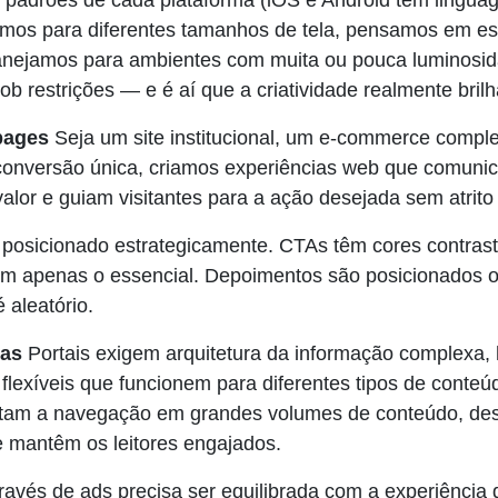
padrões de cada plataforma (iOS e Android têm linguag
izamos para diferentes tamanhos de tela, pensamos em e
anejamos para ambientes com muita ou pouca luminosid
ob restrições — e é aí que a criatividade realmente brilh
 pages
Seja um site institucional, um e-commerce comp
conversão única, criamos experiências web que comuni
alor e guiam visitantes para a ação desejada sem atrito
posicionado estrategicamente. CTAs têm cores contrast
em apenas o essencial. Depoimentos são posicionados 
 aleatório.
ias
Portais exigem arquitetura da informação complexa, h
 flexíveis que funcionem para diferentes tipos de conte
litam a navegação em grandes volumes de conteúdo, de
e mantêm os leitores engajados.
avés de ads precisa ser equilibrada com a experiência d