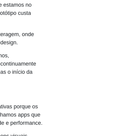
ue estamos no
otótipo custa
teragem, onde
 design.
mos,
 continuamente
as o início da
ativas porque os
enhamos apps que
de e performance.