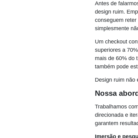
Antes de falarmo
design ruim. Emp
conseguem reter 
simplesmente não
Um checkout conf
superiores a 70%
mais de 60% do t
também pode esta
Design ruim não 
Nossa abor
Trabalhamos com 
direcionada e ite
garantem resulta
Imersão e pesqu