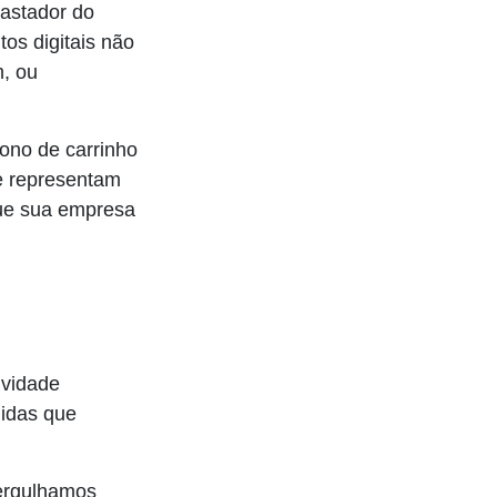
astador do
os digitais não
, ou
ono de carrinho
e representam
que sua empresa
ividade
nidas que
mergulhamos