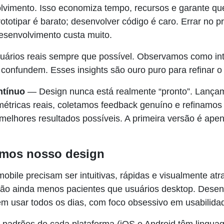
lvimento. Isso economiza tempo, recursos e garante q
ototipar é barato; desenvolver código é caro. Errar no pr
desenvolvimento custa muito.
ários reais sempre que possível. Observamos como in
confundem. Esses insights são ouro puro para refinar o
ntínuo
— Design nunca está realmente “pronto”. Lança
ricas reais, coletamos feedback genuíno e refinamos
melhores resultados possíveis. A primeira versão é apen
amos nosso design
mobile precisam ser intuitivas, rápidas e visualmente atr
são ainda menos pacientes que usuários desktop. Des
m usar todos os dias, com foco obsessivo em usabilida