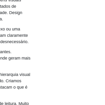
ens visuais
stados de
ade. Design
a.
lexo ou uma
cam claramente
 desnecessário.
antes.
onde geram mais
ierarquia visual
údo. Criamos
stacam o que é
e leitura. Muito