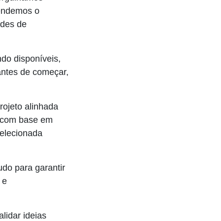
tendemos o
ades de
do disponíveis,
ntes de começar,
ojeto alinhada
a com base em
selecionada
do para garantir
 e
lidar ideias