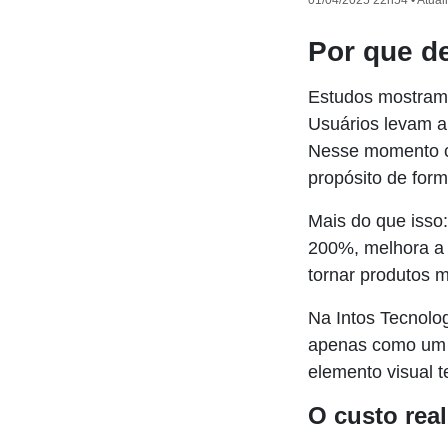
01/04/2025 22h54 • Atual
Por que d
Estudos mostram 
Usuários levam a
Nesse momento cru
propósito de form
Mais do que isso
200%, melhora a 
tornar produtos ma
Na Intos Tecnolo
apenas como um r
elemento visual 
O custo rea