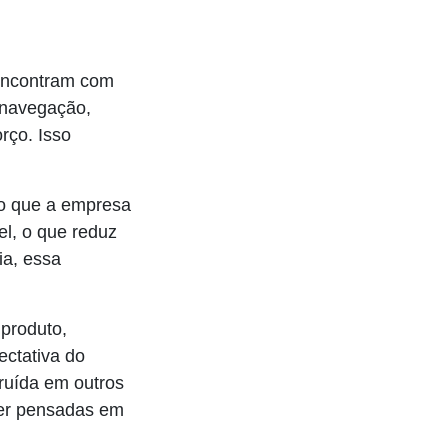
 encontram com
a navegação,
rço. Isso
no que a empresa
el, o que reduz
ia, essa
 produto,
ctativa do
ruída em outros
 ser pensadas em