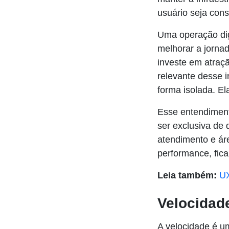
usuário seja cons
Uma operação dig
melhorar a jorna
investe em atraçã
relevante desse 
forma isolada. El
Esse entendiment
ser exclusiva de 
atendimento e ár
performance, fica
Leia também:
UX
Velocidade
A velocidade é um