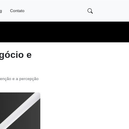
og
Contato
egócio e
etenção e a percepção