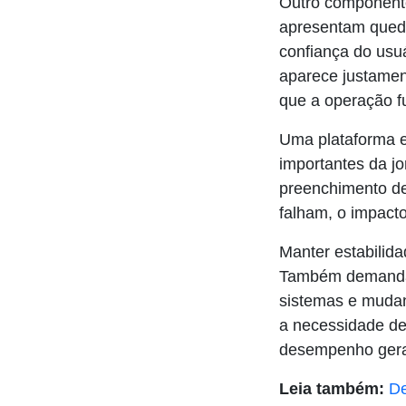
Outro componente
apresentam queda
confiança do usu
aparece justame
que a operação f
Uma plataforma e
importantes da jo
preenchimento de
falham, o impacto
Manter estabilid
Também demanda p
sistemas e mudan
a necessidade de
desempenho gera
Leia também:
De