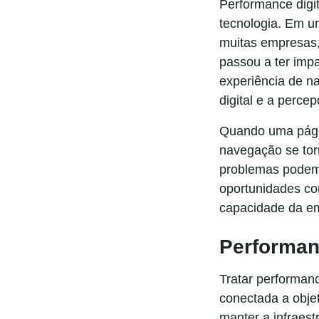
Performance digit
tecnologia. Em u
muitas empresas,
passou a ter impa
experiência de n
digital e a perce
Quando uma págin
navegação se tor
problemas podem
oportunidades com
capacidade da em
Performanc
Tratar performanc
conectada a obje
manter a infraest