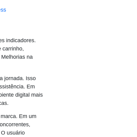
ess
es indicadores.
 carrinho,
. Melhorias na
a jornada. Isso
assistência. Em
ente digital mais
cas.
a marca. Em um
oncorrentes,
. O usuário