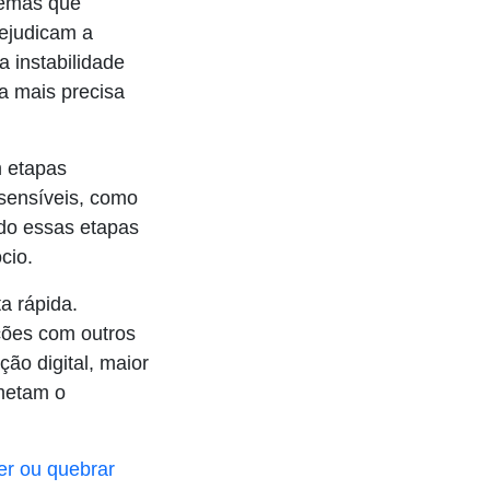
temas que
ejudicam a
 instabilidade
 mais precisa
m etapas
 sensíveis, como
do essas etapas
cio.
a rápida.
ções com outros
o digital, maior
ometam o
er ou quebrar