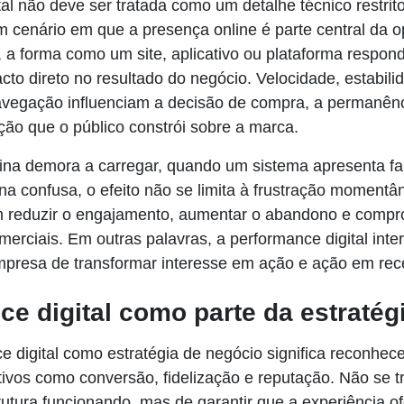
al não deve ser tratada como um detalhe técnico restrit
m cenário em que a presença online é parte central da 
 a forma como um site, aplicativo ou plataforma respon
cto direto no resultado do negócio. Velocidade, estabili
avegação influenciam a decisão de compra, a permanên
pção que o público constrói sobre a marca.
a demora a carregar, quando um sistema apresenta fa
na confusa, o efeito não se limita à frustração momentâ
 reduzir o engajamento, aumentar o abandono e compr
erciais. Em outras palavras, a performance digital inter
presa de transformar interesse em ação e ação em rece
e digital como parte da estratég
e digital como estratégia de negócio significa reconhece
tivos como conversão, fidelização e reputação. Não se t
rutura funcionando, mas de garantir que a experiência o