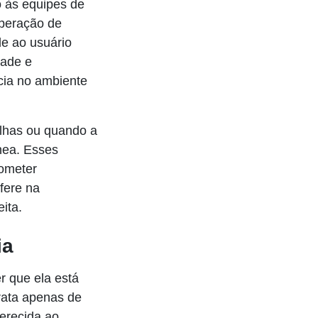
o às equipes de
operação de
de ao usuário
dade e
cia no ambiente
lhas ou quando a
nea. Esses
ometer
fere na
ita.
ia
r que ela está
rata apenas de
ferecida ao