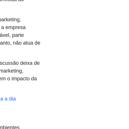
arketing,
e a empresa
ável, parte
anto, não atua de
iscussão deixa de
marketing,
em o impacto da
a a dia
ambientes