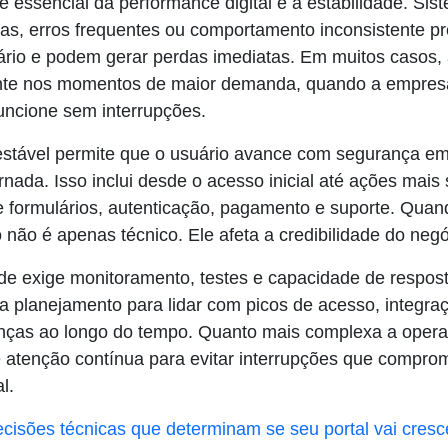
 essencial da performance digital é a estabilidade. Sis
s, erros frequentes ou comportamento inconsistente pr
ário e podem gerar perdas imediatas. Em muitos casos, a
nte nos momentos de maior demanda, quando a empresa
uncione sem interrupções.
stável permite que o usuário avance com segurança e
rnada. Isso inclui desde o acesso inicial até ações mais
 formulários, autenticação, pagamento e suporte. Quan
 não é apenas técnico. Ele afeta a credibilidade do negó
ade exige monitoramento, testes e capacidade de respost
lanejamento para lidar com picos de acesso, integra
ças ao longo do tempo. Quanto mais complexa a operaçã
 atenção contínua para evitar interrupções que compr
l.
cisões técnicas que determinam se seu portal vai cresc