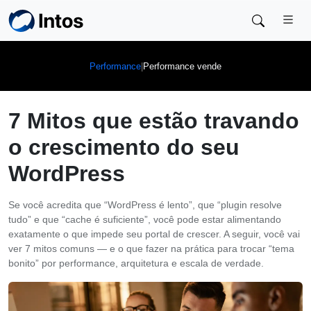
Skip to main content
|
Performance vende
Performance
7 Mitos que estão travando
o crescimento do seu
WordPress
Se você acredita que “WordPress é lento”, que “plugin resolve
tudo” e que “cache é suficiente”, você pode estar alimentando
exatamente o que impede seu portal de crescer. A seguir, você vai
ver 7 mitos comuns — e o que fazer na prática para trocar “tema
bonito” por performance, arquitetura e escala de verdade.