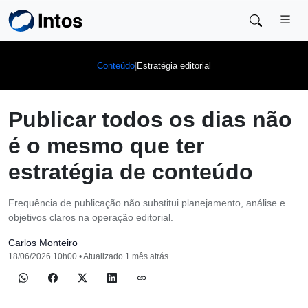
Skip to main content
|
Estratégia editorial
Conteúdo
Publicar todos os dias não
é o mesmo que ter
estratégia de conteúdo
Frequência de publicação não substitui planejamento, análise e
objetivos claros na operação editorial.
Carlos Monteiro
18/06/2026 10h00 • Atualizado 1 mês atrás