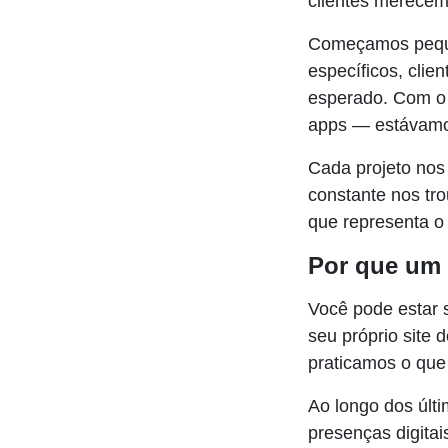
clientes merecem
Começamos pequen
específicos, cli
esperado. Com o
apps — estávamos
Cada projeto nos 
constante nos tr
que representa o
Por que um 
Você pode estar 
seu próprio site
praticamos o qu
Ao longo dos últ
presenças digita