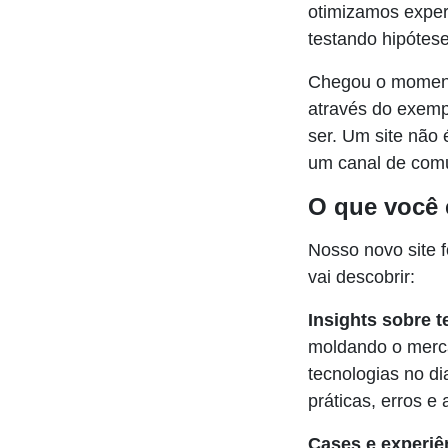
otimizamos exper
testando hipótese
Chegou o momento
através do exemp
ser. Um site não 
um canal de comu
O que você 
Nosso novo site 
vai descobrir:
Insights sobre t
moldando o merca
tecnologias no di
práticas, erros e
Cases e experiê