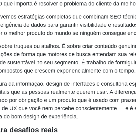
O que importa é resolver o problema do cliente da melho
emos estratégias completas que combinam SEO técnic
eligência de dados para garantir visibilidade e resultad
er o melhor produto do mundo se ninguém consegue enc
obre truques ou atalhos. É sobre criar conteúdo genuina
mações de forma que motores de busca entendam sua rel
ade sustentável no seu segmento. É trabalho de formigu
compostos que crescem exponencialmente com o tempo.
ra da informação, design de interfaces e consultoria es
gitais que as pessoas realmente querem usar. A diferenç
ado por obrigação e um produto que é usado com praze
s de UX que você nem percebe conscientemente — e é 
a do bom design de experiência.
ra desafios reais