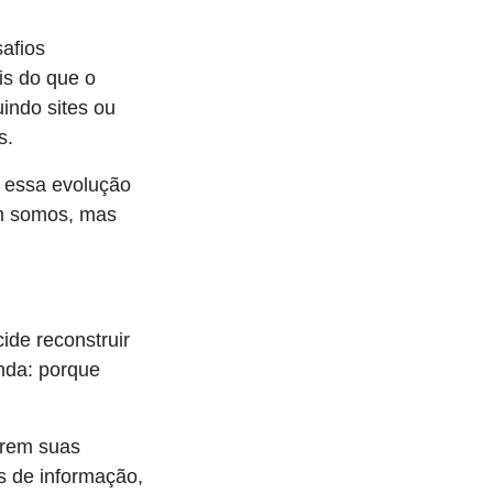
afios
is do que o
ndo sites ou
s.
E essa evolução
em somos, mas
ide reconstruir
nda: porque
arem suas
s de informação,