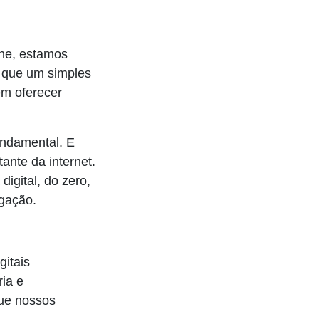
he, estamos
o que um simples
em oferecer
undamental. E
ante da internet.
igital, do zero,
egação.
gitais
ia e
que nossos