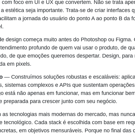
 com foco em UI e UX que convertem. Não se trata ape
 estética seja importante. Trata-se de criar interfaces
cilitam a jornada do usuário do ponto A ao ponto B da f
l.
de design começa muito antes do Photoshop ou Figma
tendimento profundo de quem vai usar o produto, de qu
do, de que emoções queremos despertar. Design, para n
ada em pixels.
o
— Construímos soluções robustas e escaláveis: aplicat
ias, sistemas complexos e APIs que sustentam operações
go está não apenas em funcionar, mas em funcionar bem
 e preparada para crescer junto com seu negócio.
 as tecnologias mais modernas do mercado, mas nunca
e tecnológico. Cada stack é escolhida com base em requ
cretas, em objetivos mensuráveis. Porque no final das c