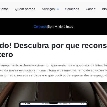
Home
Quem somos
Serviços
Soluções
Cases
Bl
|
Bem-vindo à Intos
Conteúdo
do! Descubra por que recon
zero
lanejamento e desenvolvimento, apresentamos o novo site da Intos Te
exo da nossa evolução em consultoria e desenvolvimento de soluções t
a jornada, nossos serviços e o que você pode esperar deste espaço 