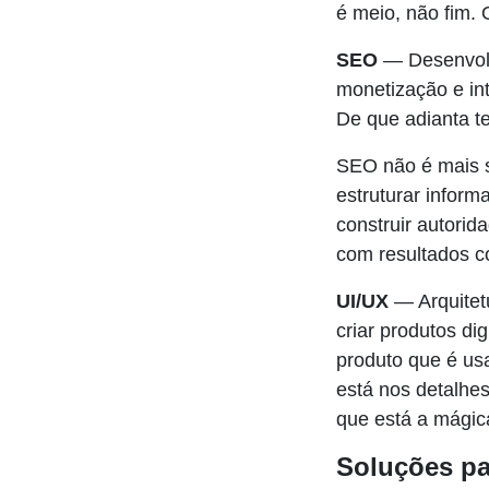
é meio, não fim. 
SEO
— Desenvolv
monetização e int
De que adianta t
SEO não é mais s
estruturar infor
construir autorid
com resultados 
UI/UX
— Arquitetu
criar produtos di
produto que é us
está nos detalhe
que está a mágic
Soluções pa