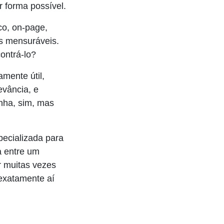
r forma possível.
o, on-page,
os mensuráveis.
ontrá-lo?
mente útil,
evância, e
inha, sim, mas
pecializada para
a entre um
r muitas vezes
exatamente aí