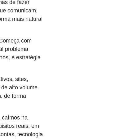
nas de fazer
 que comunicam,
orma mais natural
. Começa com
al problema
ós, é estratégia
ivos, sites,
 de alto volume.
, de forma
 caímos na
isitos reais, em
ontas, tecnologia