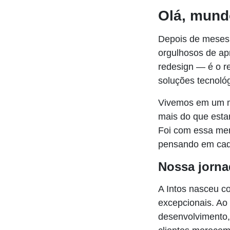
Olá, mund
Depois de meses 
orgulhosos de apr
redesign — é o r
soluções tecnoló
Vivemos em um mu
mais do que estar
Foi com essa men
pensando em cada
Nossa jorna
A Intos nasceu co
excepcionais. Ao
desenvolvimento,