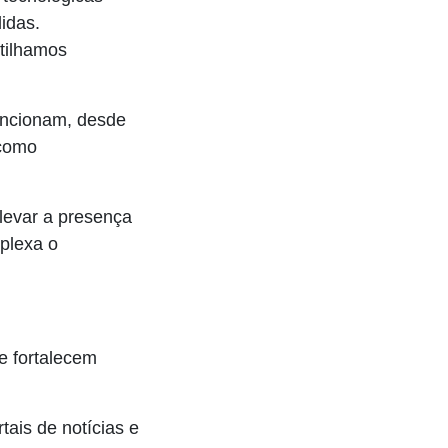
didas.
tilhamos
uncionam, desde
 como
elevar a presença
mplexa o
e fortalecem
ais de notícias e